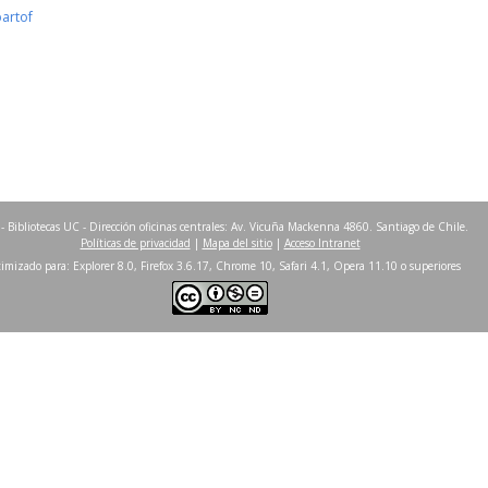
partof
- Bibliotecas UC - Dirección oficinas centrales: Av. Vicuña Mackenna 4860. Santiago de Chile.
Políticas de privacidad
|
Mapa del sitio
|
Acceso Intranet
imizado para: Explorer 8.0, Firefox 3.6.17, Chrome 10, Safari 4.1, Opera 11.10 o superiores