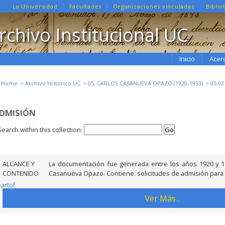
La Universidad
Facultades
Organizaciones vinculadas
Biblio
rchivo Institucional UC
Inicio
Acer
e Home
Archivo Histórico UC
05. CARLOS CASANUEVA OPAZO (1920-1953)
05.0
DMISIÓN
Search within this collection:
ALCANCE Y
La documentación fue generada entre los años 1920 y 19
CONTENIDO
Casanueva Opazo. Contiene: solicitudes de admisión para In
partof
Ver Más...