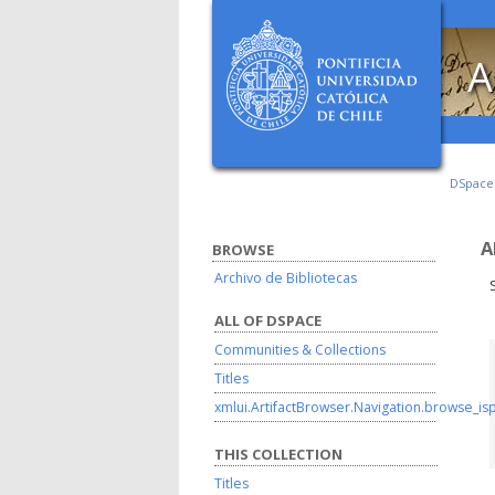
A
DSpac
A
BROWSE
Archivo de Bibliotecas
ALL OF DSPACE
Communities & Collections
Titles
xmlui.ArtifactBrowser.Navigation.browse_is
THIS COLLECTION
Titles