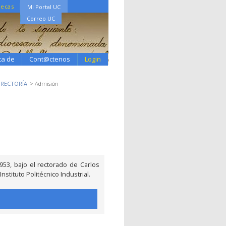
tecas
Mi Portal UC
Correo UC
ca de
Cont@ctenos
Login
2 RECTORÍA
Admisión
53, bajo el rectorado de Carlos
stituto Politécnico Industrial.