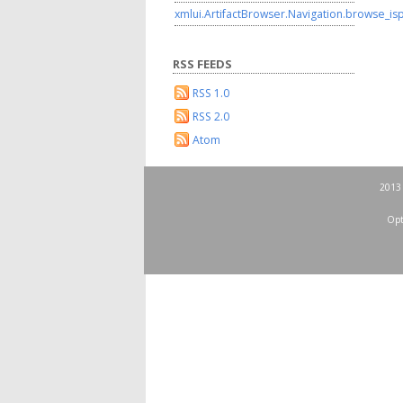
xmlui.ArtifactBrowser.Navigation.browse_is
RSS FEEDS
RSS 1.0
RSS 2.0
Atom
2013 
Opt