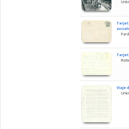
Unk
Tarjet
social
Pard
Tarjet
Rott
Viaje 
Unk