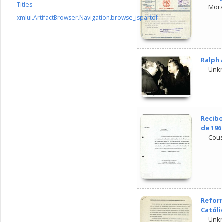
Titles
Mora
xmlui.ArtifactBrowser.Navigation.browse_ispartof
Ralph
Unk
Recibo
de 196
Cous
Reform
Católi
Unk