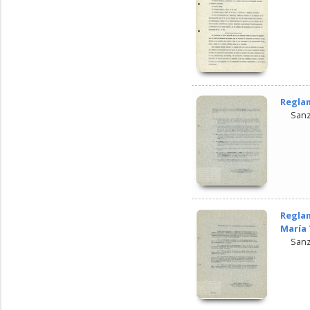
Reglam
Sanz
Reglam
María 
Sanz