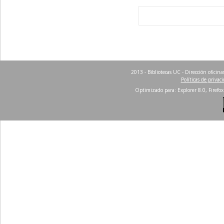
2013 - Bibliotecas UC - Dirección ofici
Políticas de privac
Optimizado para: Explorer 8.0, Firefox