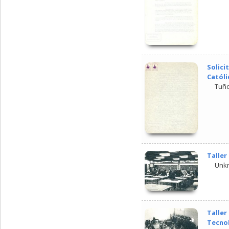
Solici
Católi
Tuño
Taller
Unk
Taller
Tecnol