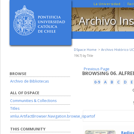
La Universidad
Fac
Archivo Ins
DSpace Home
Archivo Histórico UC
1967) by Title
Previous Page
Previous Page
BROWSING 06. ALFRED
BROWSE
Archivo de Bibliotecas
0-9
A
B
C
D
E
ALL OF DSPACE
Communities & Collections
Titles
xmlui.ArtifactBrowser.Navigation.browse_ispartof
THIS COMMUNITY
Radiog