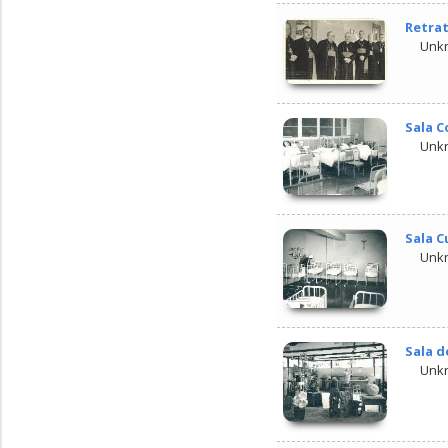
Retrat
Unk
Sala C
Unk
Sala C
Unk
Sala d
Unk