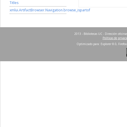
Titles
xmlui.ArtifactBrowser.Navigation.browse_ispartof
2013 - Bibliotecas UC - Dirección ofici
Políticas de privac
Optimizado para: Explorer 8.0, Firefox