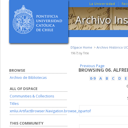
La Universidad
Fac
Archivo Ins
DSpace Home
Archivo Histórico UC
1967) by Title
Previous Page
Previous Page
BROWSING 06. ALFRED
BROWSE
Archivo de Bibliotecas
0-9
A
B
C
D
E
ALL OF DSPACE
Communities & Collections
Titles
xmlui.ArtifactBrowser.Navigation.browse_ispartof
THIS COMMUNITY