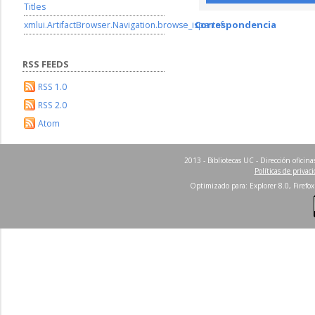
Titles
Correspondencia
xmlui.ArtifactBrowser.Navigation.browse_ispartof
RSS FEEDS
RSS 1.0
RSS 2.0
Atom
2013 - Bibliotecas UC - Dirección ofici
Políticas de privac
Optimizado para: Explorer 8.0, Firefox