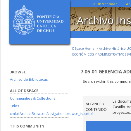
La Universidad
Fac
Archivo Ins
DSpace Home
Archivo Histórico UC
ECONÓMICOS Y ADMINISTRATIVOS (V
7.05.01 GERENCIA A
BROWSE
Archivo de Bibliotecas
Search within this communit
ALL OF DSPACE
Communities & Collections
La docume
ALCANCE Y
Titles
Castillo 
CONTENIDO
proyectos,
xmlui.ArtifactBrowser.Navigation.browse_ispartof
THIS COMMUNITY