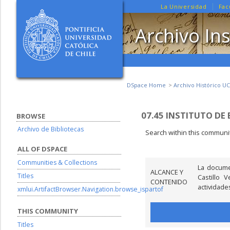
La Universidad
Fac
Archivo Ins
DSpace Home
Archivo Histórico UC
07.45 INSTITUTO DE 
BROWSE
Archivo de Bibliotecas
Search within this communit
ALL OF DSPACE
Communities & Collections
La docume
ALCANCE Y
Titles
Castillo 
CONTENIDO
actividade
xmlui.ArtifactBrowser.Navigation.browse_ispartof
THIS COMMUNITY
Titles