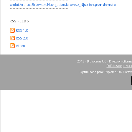
Correspondencia
xmlui.ArtifactBrowser.Navigation.browse_ispartof
RSS FEEDS
RSS 1.0
RSS 2.0
Atom
2013 - Bibliotecas UC - Dirección ofici
Políticas de privac
Optimizado para: Explorer 8.0, Firefox