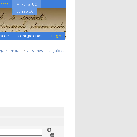
tecas
Mi Portal UC
Correo UC
ca de
Cont@ctenos
Login
EJO SUPERIOR
Versiones taquigráficas