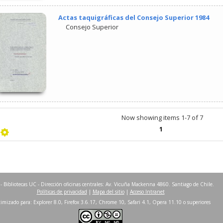
Actas taquigráficas del Consejo Superior 1984
Consejo Superior
Now showing items 1-7 of 7
1
- Bibliotecas UC - Dirección oficinas centrales: Av. Vicuña Mackenna 4860. Santiago de Chile.
Políticas de privacidad
|
Mapa del sitio
|
Acceso Intranet
imizado para: Explorer 8.0, Firefox 3.6.17, Chrome 10, Safari 4.1, Opera 11.10 o superiores