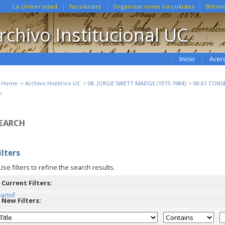
La Universidad
Facultades
Organizaciones vinculadas
Biblio
rchivo Institucional UC
Inicio
Acer
e Home
Archivo Histórico UC
08. JORGE SWETT MADGE (1973-1984)
08.01 CONS
h
EARCH
ilters
Use filters to refine the search results.
Current Filters:
partof
New Filters: