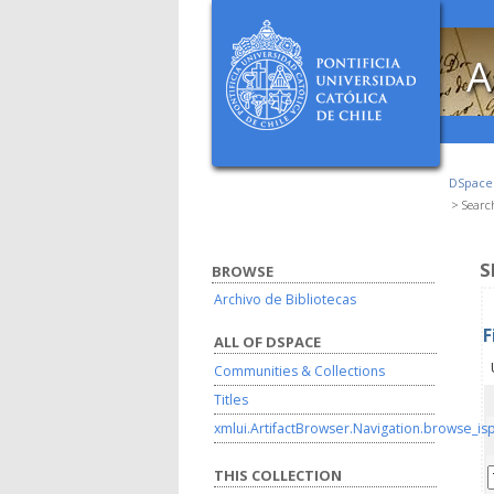
A
DSpac
Searc
S
BROWSE
Archivo de Bibliotecas
F
ALL OF DSPACE
Communities & Collections
Titles
xmlui.ArtifactBrowser.Navigation.browse_is
THIS COLLECTION