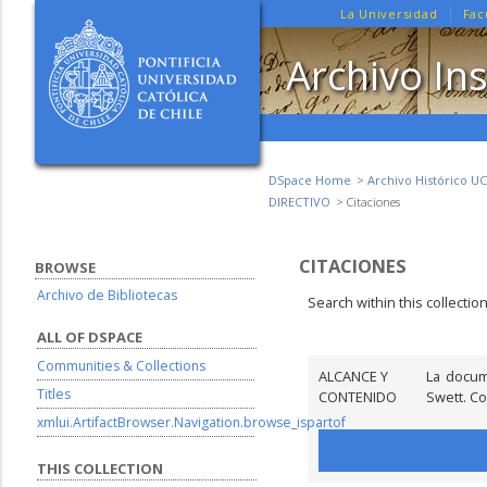
La Universidad
Fac
Archivo Ins
DSpace Home
Archivo Histórico UC
DIRECTIVO
Citaciones
CITACIONES
BROWSE
Archivo de Bibliotecas
Search within this collectio
ALL OF DSPACE
Communities & Collections
ALCANCE Y
La docum
Titles
CONTENIDO
Swett. Co
xmlui.ArtifactBrowser.Navigation.browse_ispartof
THIS COLLECTION