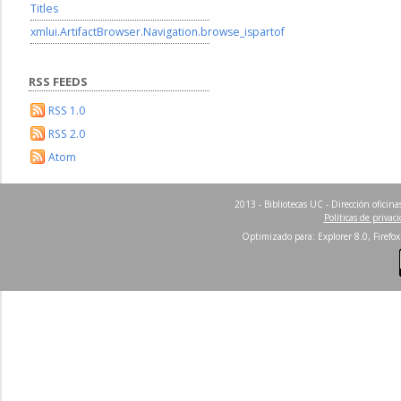
Titles
xmlui.ArtifactBrowser.Navigation.browse_ispartof
RSS FEEDS
RSS 1.0
RSS 2.0
Atom
2013 - Bibliotecas UC - Dirección ofici
Políticas de privac
Optimizado para: Explorer 8.0, Firefox