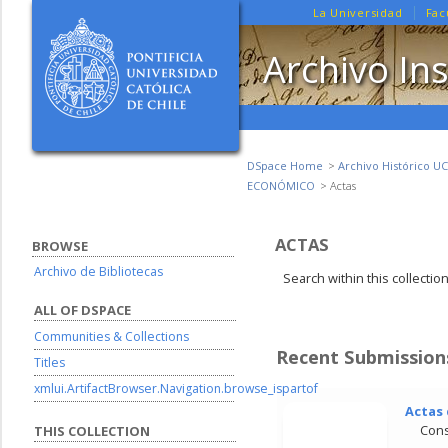
La Universidad
Fac
Archivo Ins
DSpace Home
Archivo Histórico UC
ECONÓMICO
Actas
ACTAS
BROWSE
Archivo de Bibliotecas
Search within this collectio
ALL OF DSPACE
Communities & Collections
Recent Submission
Titles
xmlui.ArtifactBrowser.Navigation.browse_ispartof
Actas 
Cons
THIS COLLECTION