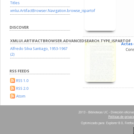
Titles
xmlui.ArtifactBrowser.Navigation.browse_ispartof
DISCOVER
XMLUI.ARTIFACTBROWSER.ADVANCEDSEARCH.TYPE_ISPARTOF
Actas 
Alfredo Silva Santiago, 1953-1967
Cons
(2)
RSS FEEDS
RSS 1.0
RSS 2.0
Atom
2013 - Bibliotecas UC - Dirección ofici
Políticas de privac
Optimizado para: Explorer 8.0, Firefox