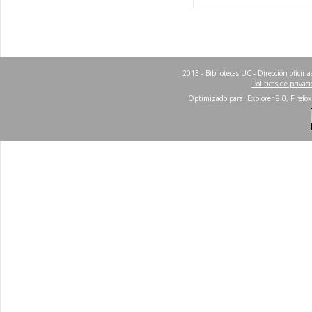
2013 - Bibliotecas UC - Dirección ofici
Políticas de privac
Optimizado para: Explorer 8.0, Firefox