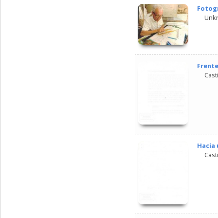
Fotogr
Unk
Frente
Cast
Hacia 
Cast