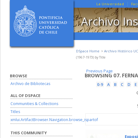
La Universidad
Fac
Archivo Ins
DSpace Home
Archivo Histórico UC
(1967-1973) by Title
Previous Page
Previous Page
BROWSING 07. FERNA
BROWSE
Archivo de Bibliotecas
0-9
A
B
C
D
E
ALL OF DSPACE
Communities & Collections
Titles
xmlui.ArtifactBrowser.Navigation.browse_ispartof
THIS COMMUNITY
Exposi