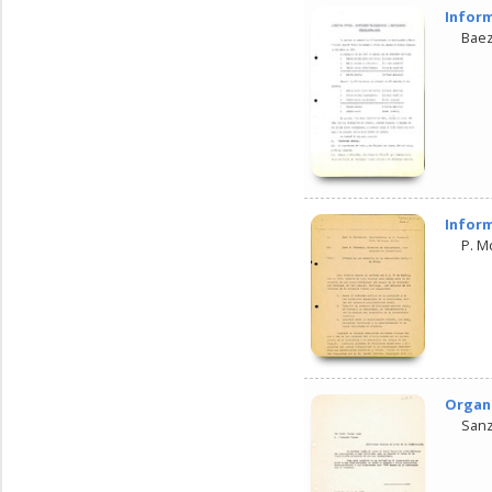
Inform
Baez
Inform
P. M
Organi
Sanz