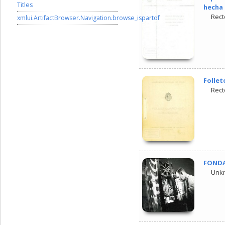
Titles
hecha 
Rect
xmlui.ArtifactBrowser.Navigation.browse_ispartof
Follet
Rect
FONDA 
Unk