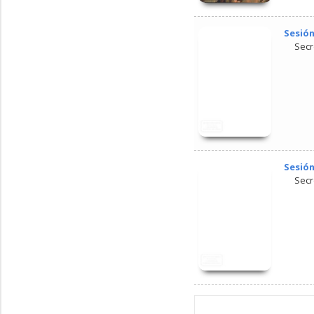
Sesión
Secr
Sesión
Secr