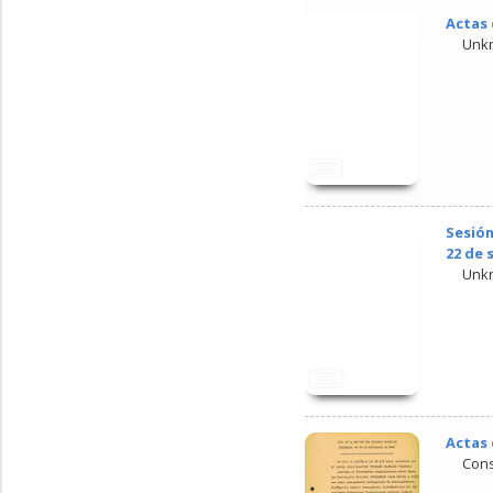
Actas 
Unk
Sesión
22 de 
Unk
Actas 
Cons