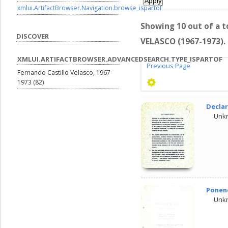
xmlui.ArtifactBrowser.Navigation.browse_ispartof
Showing 10 out of a t
DISCOVER
VELASCO (1967-1973). 
XMLUI.ARTIFACTBROWSER.ADVANCEDSEARCH.TYPE_ISPARTOF
Previous Page
Fernando Castillo Velasco, 1967-
1973 (82)
Declar
Unk
Ponenc
Unk