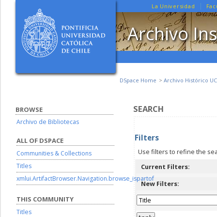
La Universidad
Fac
Archivo Ins
DSpace Home
Archivo Histórico UC
SEARCH
BROWSE
Archivo de Bibliotecas
Filters
ALL OF DSPACE
Use filters to refine the se
Communities & Collections
Titles
Current Filters:
xmlui.ArtifactBrowser.Navigation.browse_ispartof
New Filters:
THIS COMMUNITY
Titles