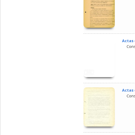
Actas 
Cons
Actas 
Cons