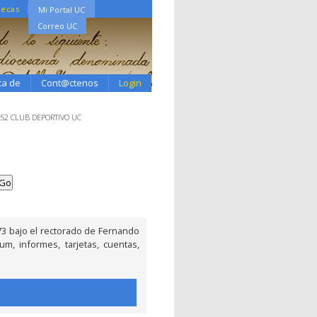
tecas
Mi Portal UC
Correo UC
ca de
Cont@ctenos
Login
.52 CLUB DEPORTIVO UC
3 bajo el rectorado de Fernando
m, informes, tarjetas, cuentas,