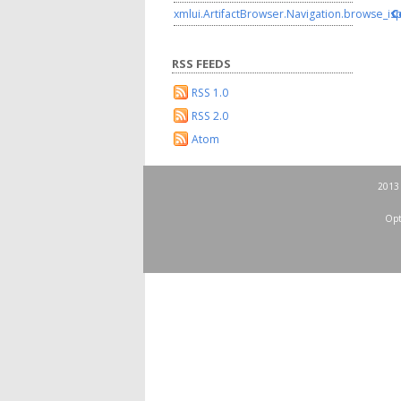
C
xmlui.ArtifactBrowser.Navigation.browse_is
RSS FEEDS
RSS 1.0
RSS 2.0
Atom
2013 
Opt