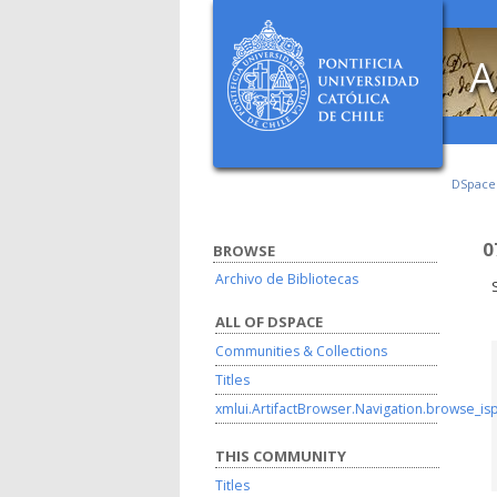
A
DSpac
0
BROWSE
Archivo de Bibliotecas
ALL OF DSPACE
Communities & Collections
Titles
xmlui.ArtifactBrowser.Navigation.browse_is
THIS COMMUNITY
Titles