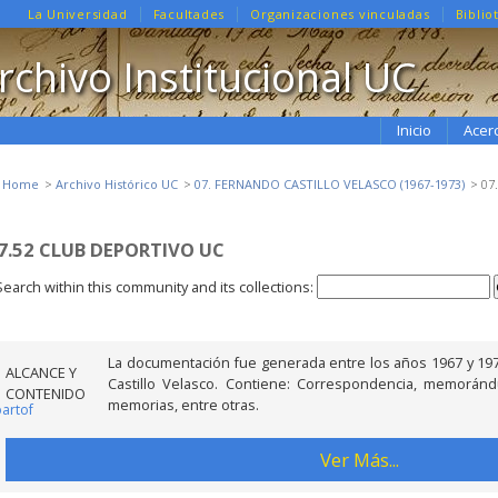
La Universidad
Facultades
Organizaciones vinculadas
Biblio
rchivo Institucional UC
Inicio
Acer
e Home
Archivo Histórico UC
07. FERNANDO CASTILLO VELASCO (1967-1973)
07
7.52 CLUB DEPORTIVO UC
Search within this community and its collections:
La documentación fue generada entre los años 1967 y 197
ALCANCE Y
Castillo Velasco. Contiene: Correspondencia, memorándu
CONTENIDO
memorias, entre otras.
partof
Ver Más...