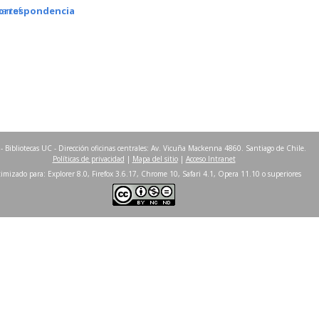
orrespondencia
partof
- Bibliotecas UC - Dirección oficinas centrales: Av. Vicuña Mackenna 4860. Santiago de Chile.
Políticas de privacidad
|
Mapa del sitio
|
Acceso Intranet
imizado para: Explorer 8.0, Firefox 3.6.17, Chrome 10, Safari 4.1, Opera 11.10 o superiores