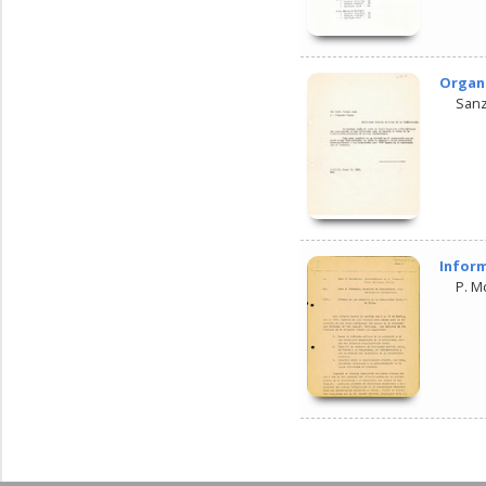
Organi
Sanz
Inform
P. M