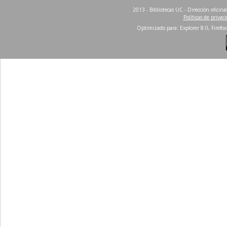
2013 - Bibliotecas UC - Dirección ofici
Políticas de privac
Optimizado para: Explorer 8.0, Firefox