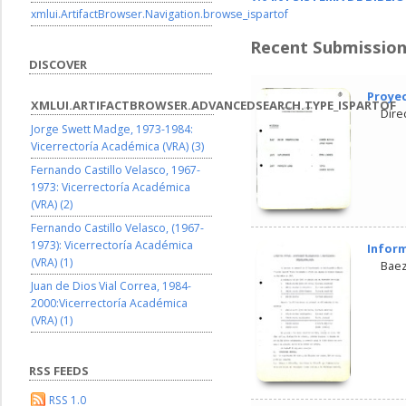
xmlui.ArtifactBrowser.Navigation.browse_ispartof
Recent Submissio
DISCOVER
Proye
XMLUI.ARTIFACTBROWSER.ADVANCEDSEARCH.TYPE_ISPARTOF
Dire
Jorge Swett Madge, 1973-1984:
Vicerrectoría Académica (VRA) (3)
Fernando Castillo Velasco, 1967-
1973: Vicerrectoría Académica
(VRA) (2)
Fernando Castillo Velasco, (1967-
1973): Vicerrectoría Académica
Inform
(VRA) (1)
Baez
Juan de Dios Vial Correa, 1984-
2000:Vicerrectoría Académica
(VRA) (1)
RSS FEEDS
RSS 1.0