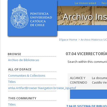
La Universidad
Fac
Archivo Ins
DSpace Home
Archivo Histórico UC
07.04 VICERRECTORÍ
BROWSE
Archivo de Bibliotecas
Search within this communit
ALL OF DSPACE
Communities & Collections
ALCANCE Y
La docume
Titles
CONTENIDO
Castillo V
xmlui.ArtifactBrowser.Navigation.browse_ispartof
THIS COMMUNITY
Titles
7.04.01 SISTEMA DE BIBLI