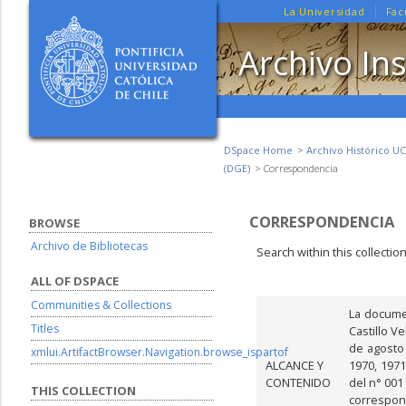
La Universidad
Fac
Archivo Ins
DSpace Home
Archivo Histórico UC
(DGE)
Correspondencia
CORRESPONDENCIA
BROWSE
Archivo de Bibliotecas
Search within this collectio
ALL OF DSPACE
Communities & Collections
La docume
Titles
Castillo V
de agosto 
xmlui.ArtifactBrowser.Navigation.browse_ispartof
ALCANCE Y
1970, 1971
CONTENIDO
del n° 001
THIS COLLECTION
correspo