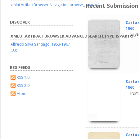
Recent Submission
xmlui.ArtifactBrowser.Navigation.browse_ispartof
DISCOVER
Carta 
1960
Silva
XMLUI.ARTIFACTBROWSER.ADVANCEDSEARCH.TYPE_ISPARTOF
Alfredo Silva Santiago, 1953-1967
(33)
RSS FEEDS
RSS 1.0
Carta 
RSS 2.0
1960
Pump
Atom
Carta 