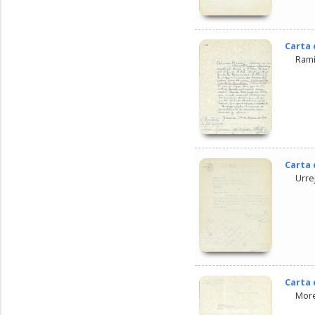
Carta 
Ramí
Carta 
Urre
Carta 
More