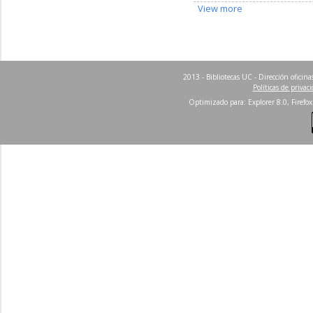
View more
2013 - Bibliotecas UC - Dirección ofici
Políticas de privac
Optimizado para: Explorer 8.0, Firefox