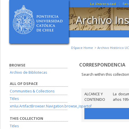
La Universidad
Fac
Archivo Ins
DSpace Home
Archivo Histórico UC
CORRESPONDENCIA
BROWSE
Archivo de Bibliotecas
Search within this collectio
ALL OF DSPACE
Communities & Collections
ALCANCE Y
La docum
Titles
CONTENIDO
años 1956
xmlui.ArtifactBrowser.Navigation.browse_ispartof
THIS COLLECTION
Titles