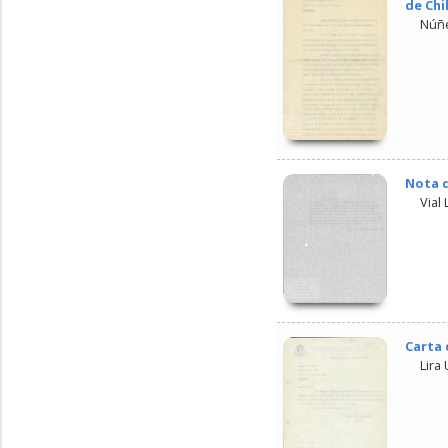
de Chi
Núñe
Nota d
Vial 
Carta 
Lira