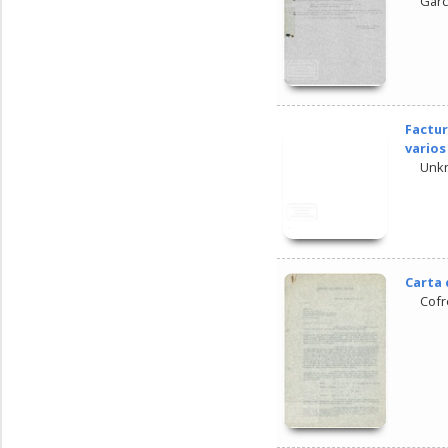
Garc
Factur
varios
Unk
Carta 
Cofr