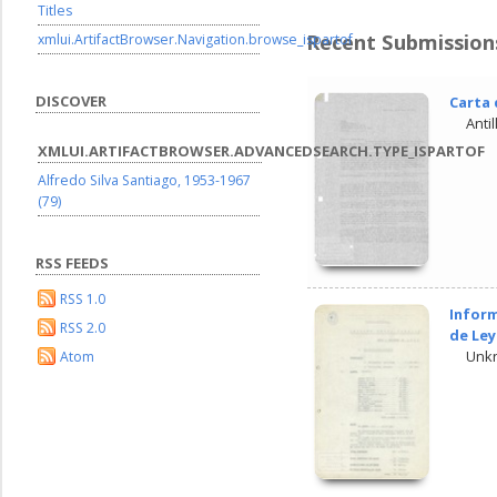
Titles
Recent Submission
xmlui.ArtifactBrowser.Navigation.browse_ispartof
DISCOVER
Carta 
Anti
XMLUI.ARTIFACTBROWSER.ADVANCEDSEARCH.TYPE_ISPARTOF
Alfredo Silva Santiago, 1953-1967
(79)
RSS FEEDS
RSS 1.0
Inform
RSS 2.0
de Ley
Unk
Atom