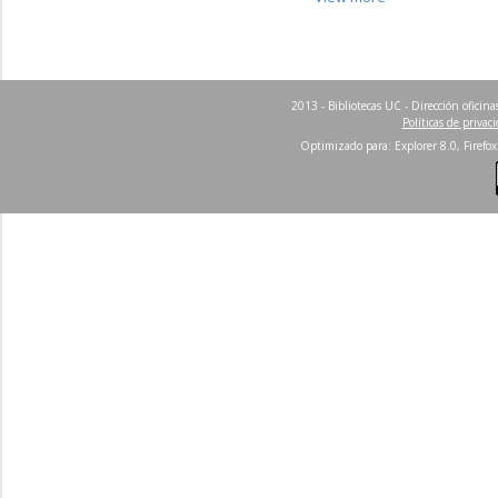
2013 - Bibliotecas UC - Dirección ofici
Políticas de privac
Optimizado para: Explorer 8.0, Firefox