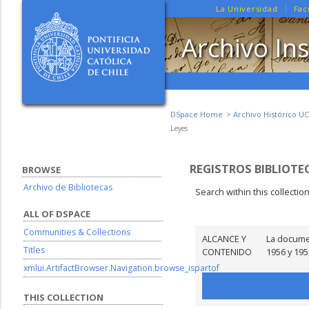
La Universidad
Fac
Archivo Ins
DSpace Home
Archivo Histórico UC
Leyes
REGISTROS BIBLIOTEC
BROWSE
Archivo de Bibliotecas
Search within this collectio
ALL OF DSPACE
Communities & Collections
ALCANCE Y
La documen
Titles
CONTENIDO
1956 y 19
xmlui.ArtifactBrowser.Navigation.browse_ispartof
THIS COLLECTION