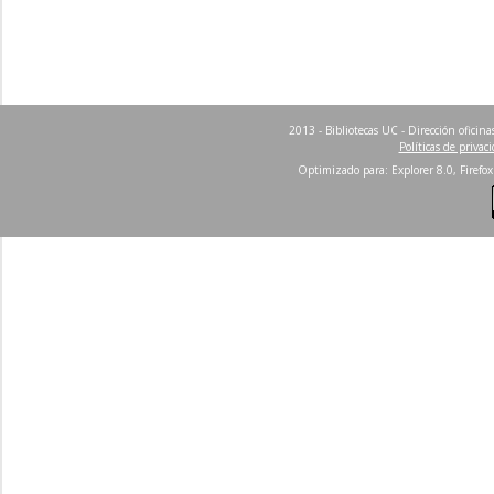
2013 - Bibliotecas UC - Dirección ofici
Políticas de privac
Optimizado para: Explorer 8.0, Firefox