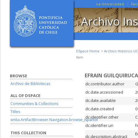
La Universidad
Fac
Archivo Ins
DSpace Home
Archivo Histórico UC
Item
EFRAIN GUILQUIRUCA
BROWSE
Archivo de Bibliotecas
dc.contributor.author
G
dc.date.accessioned
2
ALL OF DSPACE
dc.date.available
2
Communities & Collections
dc.date.created
0
Titles
dc.identifier.other
C
xmlui.ArtifactBrowser.Navigation.browse_ispartof
dc.identifier.uri
h
THIS COLLECTION
E
dc.description.abstract