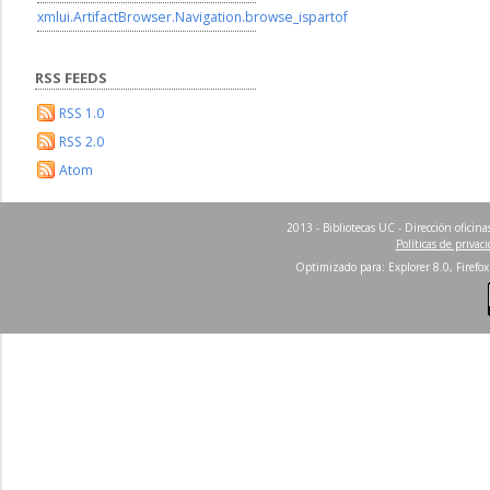
xmlui.ArtifactBrowser.Navigation.browse_ispartof
RSS FEEDS
RSS 1.0
RSS 2.0
Atom
2013 - Bibliotecas UC - Dirección ofici
Políticas de privac
Optimizado para: Explorer 8.0, Firefox