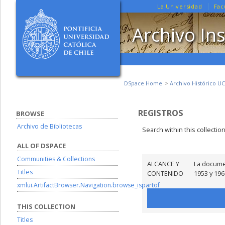
La Universidad
Fac
Archivo Ins
DSpace Home
Archivo Histórico UC
REGISTROS
BROWSE
Archivo de Bibliotecas
Search within this collectio
ALL OF DSPACE
Communities & Collections
ALCANCE Y
La documen
Titles
CONTENIDO
1953 y 19
xmlui.ArtifactBrowser.Navigation.browse_ispartof
THIS COLLECTION
Titles