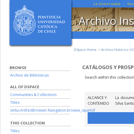
La Universidad
Fac
Archivo Ins
DSpace Home
Archivo Histórico UC
CATÁLOGOS Y PROS
BROWSE
Archivo de Bibliotecas
Search within this collectio
ALL OF DSPACE
Communities & Collections
ALCANCE Y
La docume
Titles
CONTENIDO
Silva Sant
xmlui.ArtifactBrowser.Navigation.browse_ispartof
THIS COLLECTION
Titles