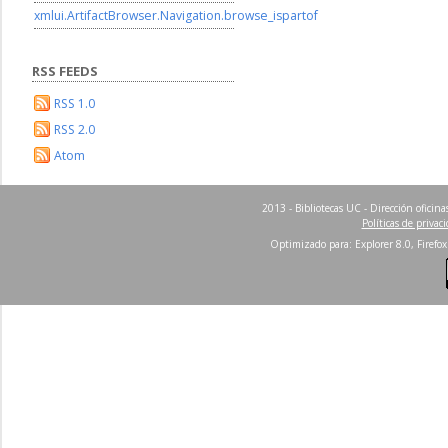
xmlui.ArtifactBrowser.Navigation.browse_ispartof
RSS FEEDS
RSS 1.0
RSS 2.0
Atom
2013 - Bibliotecas UC - Dirección ofici
Políticas de privac
Optimizado para: Explorer 8.0, Firefox