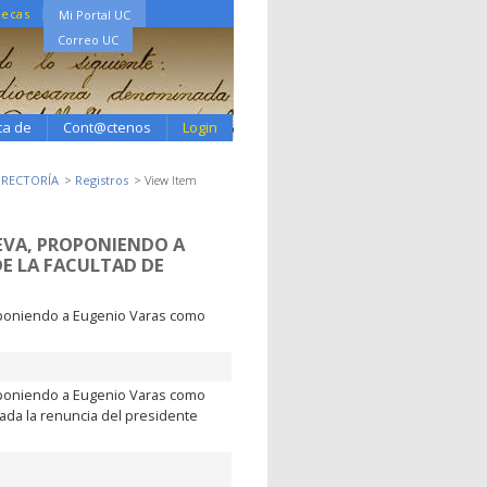
tecas
Mi Portal UC
Correo UC
ca de
Cont@ctenos
Login
2 RECTORÍA
Registros
View Item
EVA, PROPONIENDO A
DE LA FACULTAD DE
oponiendo a Eugenio Varas como
oponiendo a Eugenio Varas como
dada la renuncia del presidente