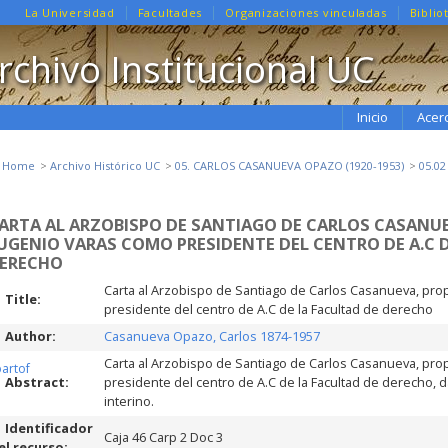
La Universidad
Facultades
Organizaciones vinculadas
Biblio
rchivo Institucional UC
Inicio
Acer
e Home
Archivo Histórico UC
05. CARLOS CASANUEVA OPAZO (1920-1953)
05.0
ARTA AL ARZOBISPO DE SANTIAGO DE CARLOS CASANU
UGENIO VARAS COMO PRESIDENTE DEL CENTRO DE A.C 
ERECHO
Carta al Arzobispo de Santiago de Carlos Casanueva, pr
Title:
presidente del centro de A.C de la Facultad de derecho
Author:
Casanueva Opazo, Carlos 1874-1957
Carta al Arzobispo de Santiago de Carlos Casanueva, pr
partof
Abstract:
presidente del centro de A.C de la Facultad de derecho, 
interino.
Identificador
Caja 46 Carp 2 Doc 3
el recurso: