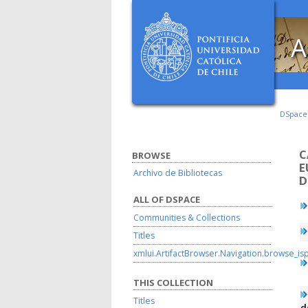
A
DSpac
C
BROWSE
E
Archivo de Bibliotecas
D
ALL OF DSPACE
Communities & Collections
Titles
xmlui.ArtifactBrowser.Navigation.browse_is
THIS COLLECTION
Titles
d