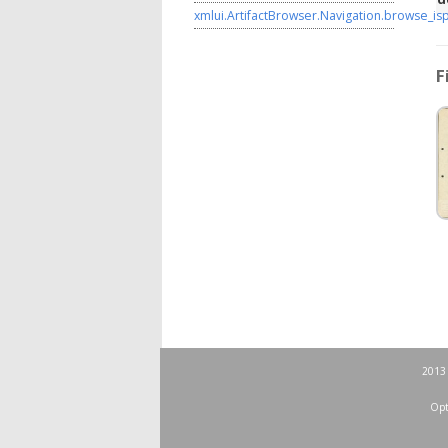
xmlui.ArtifactBrowser.Navigation.browse_is
F
2013 
Opt