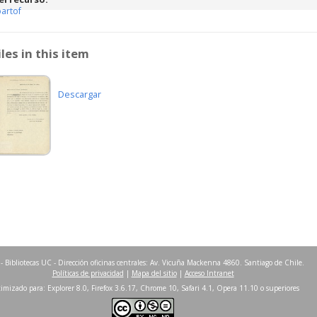
partof
iles in this item
Descargar
- Bibliotecas UC - Dirección oficinas centrales: Av. Vicuña Mackenna 4860. Santiago de Chile.
Políticas de privacidad
|
Mapa del sitio
|
Acceso Intranet
imizado para: Explorer 8.0, Firefox 3.6.17, Chrome 10, Safari 4.1, Opera 11.10 o superiores