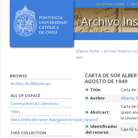
La Universidad
Fac
Archivo Ins
DSpace Home
Archivo Histórico UC
Item
CARTA DE SOR ALBER
BROWSE
AGOSTO DE 1949
Archivo de Bibliotecas
Title:
Carta de 
ALL OF DSPACE
Author:
Alberta, 
Communities & Collections
Carta de 
Titles
Abstract:
quien anu
la Univer
xmlui.ArtifactBrowser.Navigation.browse_ispartof
Identificador
Caja 62 C
del recurso:
THIS COLLECTION