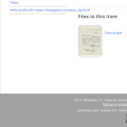
Titles
xmlui.ArtifactBrowser.Navigation.browse_ispartof
Files in this item
Descargar
2013 - Bibliotecas UC - Dirección ofici
Políticas de privac
Optimizado para: Explorer 8.0, Firefox