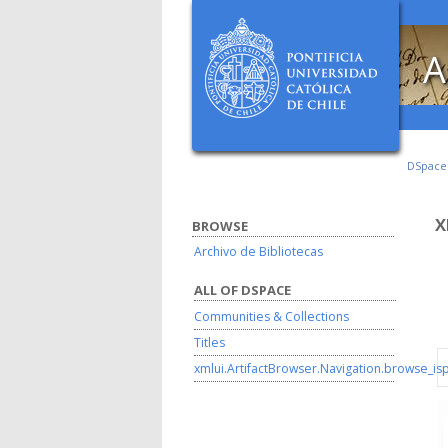
A
DSpac
X
BROWSE
Archivo de Bibliotecas
ALL OF DSPACE
Communities & Collections
Titles
xmlui.ArtifactBrowser.Navigation.browse_is