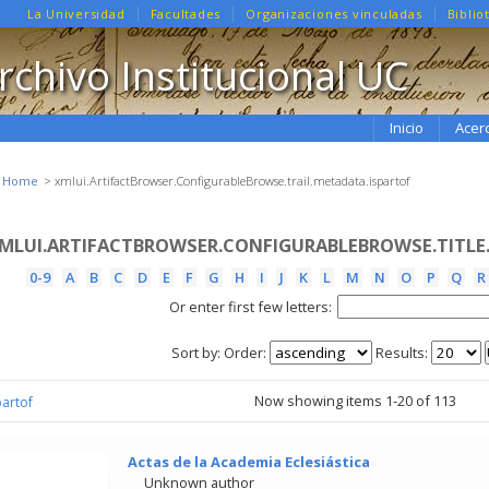
La Universidad
Facultades
Organizaciones vinculadas
Biblio
rchivo Institucional UC
Inicio
Acer
e Home
xmlui.ArtifactBrowser.ConfigurableBrowse.trail.metadata.ispartof
MLUI.ARTIFACTBROWSER.CONFIGURABLEBROWSE.TITLE
0-9
A
B
C
D
E
F
G
H
I
J
K
L
M
N
O
P
Q
R
Or enter first few letters:
Sort by:
Order:
Results:
Now showing items 1-20 of 113
partof
Actas de la Academia Eclesiástica
Unknown author