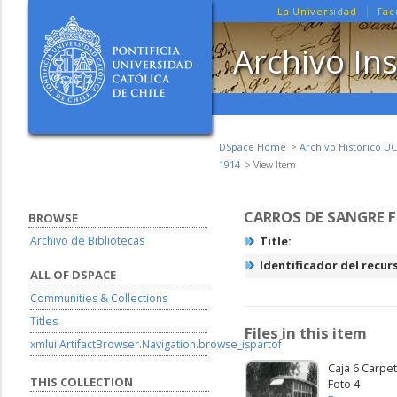
La Universidad
Fac
Archivo Ins
DSpace Home
Archivo Histórico UC
1914
View Item
CARROS DE SANGRE F
BROWSE
Archivo de Bibliotecas
Title:
Identificador del recur
ALL OF DSPACE
Communities & Collections
Titles
Files in this item
xmlui.ArtifactBrowser.Navigation.browse_ispartof
Caja 6 Carpet
THIS COLLECTION
Foto 4