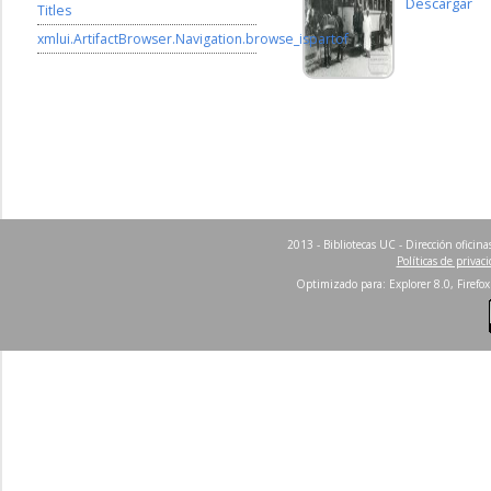
Descargar
Titles
xmlui.ArtifactBrowser.Navigation.browse_ispartof
2013 - Bibliotecas UC - Dirección ofici
Políticas de privac
Optimizado para: Explorer 8.0, Firefox