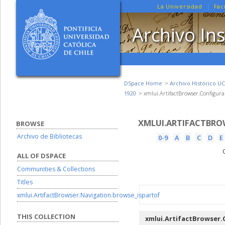
La Universidad
Fac
Archivo Ins
DSpace Home
Archivo Histórico UC
1920
xmlui.ArtifactBrowser.Configura
XMLUI.ARTIFACTBRO
BROWSE
Archivo de Bibliotecas
0-9
A
B
C
D
E
ALL OF DSPACE
Communities & Collections
Titles
xmlui.ArtifactBrowser.Navigation.browse_ispartof
THIS COLLECTION
xmlui.ArtifactBrowser.