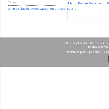
Titles
Martín Rucker Sotomayor, 1
xmlui.ArtifactBrowser.Navigation.browse_ispartof
2013 - Bibliotecas UC - Dirección ofici
Políticas de privac
Optimizado para: Explorer 8.0, Firefox