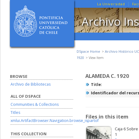
La Universidad
Fac
Archivo Ins
DSpace Home
Archivo Histórico UC
1920
View Item
ALAMEDA C. 1920
BROWSE
Archivo de Bibliotecas
Title:
Identificador del recur
ALL OF DSPACE
Communities & Collections
Titles
Files in this item
xmlui.ArtifactBrowser.Navigation.browse_ispartof
Caja 6 Sobre
THIS COLLECTION
1