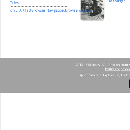
Descargar
Titles
xmlui.ArtifactBrowser.Navigation.browse_ispartof
2013 - Bibliotecas UC - Dirección ofici
Políticas de privac
Optimizado para: Explorer 8.0, Firefox