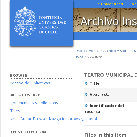
La Universidad
Fac
Archivo Ins
DSpace Home
Archivo Histórico UC
1920
View Item
TEATRO MUNICIPAL D
BROWSE
Archivo de Bibliotecas
Title:
Abstract:
ALL OF DSPACE
Communities & Collections
Identificador del
Titles
recurso:
xmlui.ArtifactBrowser.Navigation.browse_ispartof
THIS COLLECTION
Files in this item