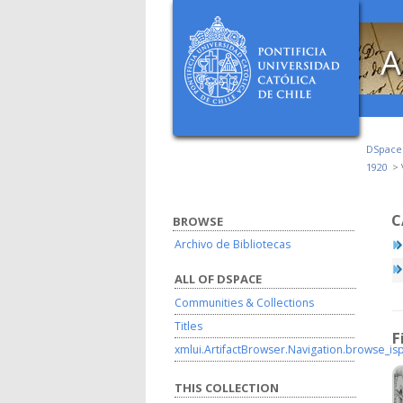
A
DSpac
1920
C
BROWSE
Archivo de Bibliotecas
ALL OF DSPACE
Communities & Collections
Titles
F
xmlui.ArtifactBrowser.Navigation.browse_is
THIS COLLECTION