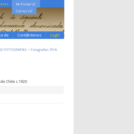
tecas
Mi Portal UC
Correo UC
ca de
Cont@ctenos
Login
.02 FOTOGRAFÍAS
Fotografías 1914-
de Chile c.1920