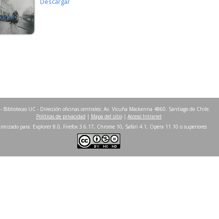
Descargar
partof
- Bibliotecas UC - Dirección oficinas centrales: Av. Vicuña Mackenna 4860. Santiago de Chile.
Políticas de privacidad
|
Mapa del sitio
|
Acceso Intranet
imizado para: Explorer 8.0, Firefox 3.6.17, Chrome 10, Safari 4.1, Opera 11.10 o superiores