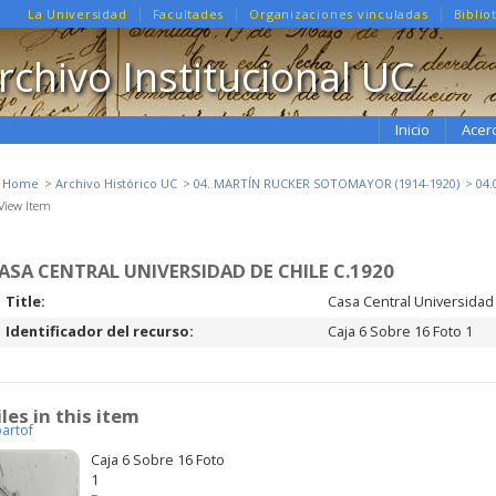
La Universidad
Facultades
Organizaciones vinculadas
Biblio
rchivo Institucional UC
Inicio
Acer
e Home
Archivo Histórico UC
04. MARTÍN RUCKER SOTOMAYOR (1914-1920)
04
View Item
ASA CENTRAL UNIVERSIDAD DE CHILE C.1920
Title:
Casa Central Universidad 
Identificador del recurso:
Caja 6 Sobre 16 Foto 1
iles in this item
partof
Caja 6 Sobre 16 Foto
1