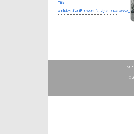
Titles
xmlui.ArtifactBrowser.Navigation.browse_is
2013 
Opt