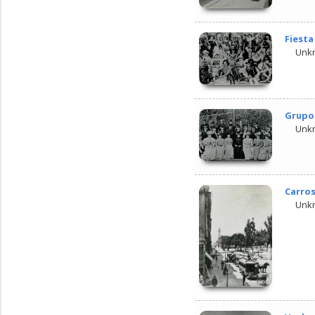
Fiesta
Unk
Grupo 
Unk
Carros
Unk