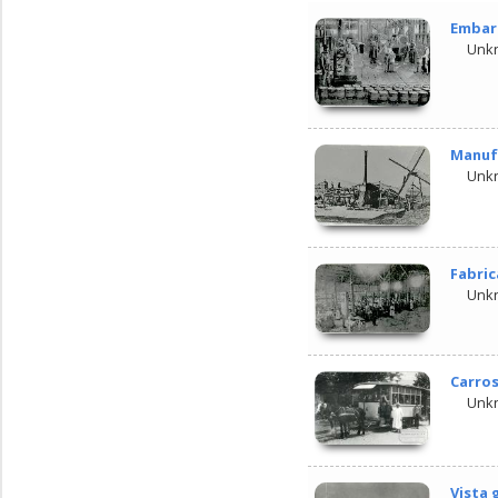
Embarr
Unk
Manufa
Unk
Fabric
Unk
Carros
Unk
Vista 