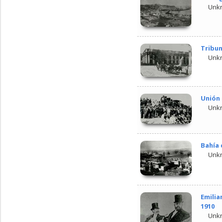
Unk
Tribun
Unk
Unión 
Unk
Bahía 
Unk
Emilia
1910
Unk