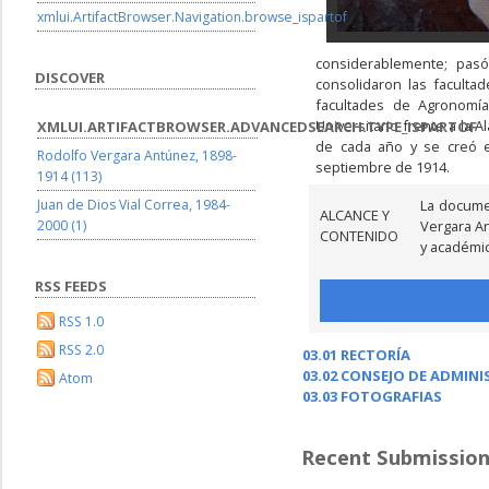
xmlui.ArtifactBrowser.Navigation.browse_ispartof
considerablemente; pasó
DISCOVER
consolidaron las faculta
facultades de Agronomía
Universitario frente a la
XMLUI.ARTIFACTBROWSER.ADVANCEDSEARCH.TYPE_ISPARTOF
de cada año y se creó e
Rodolfo Vergara Antúnez, 1898-
septiembre de 1914.
1914 (113)
Juan de Dios Vial Correa, 1984-
La docume
ALCANCE Y
2000 (1)
Vergara A
CONTENIDO
y académic
RSS FEEDS
RSS 1.0
RSS 2.0
03.01 RECTORÍA
03.02 CONSEJO DE ADMIN
Atom
03.03 FOTOGRAFIAS
Recent Submissio