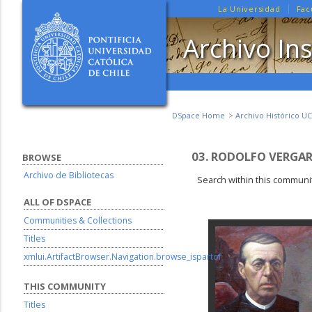
La Universidad
Fac
Archivo Ins
DSpace Home
Archivo Histórico UC
03. RODOLFO VERGAR
BROWSE
Archivo de Bibliotecas
Search within this communit
ALL OF DSPACE
Communities & Collections
Titles
xmlui.ArtifactBrowser.Navigation.browse_ispartof
THIS COMMUNITY
Titles