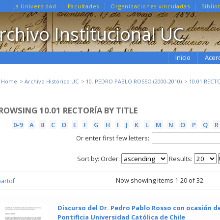
La Universidad
Facultades
Organizaciones vinculadas
Biblio
rchivo Institucional UC
Inicio
Acer
e Home
Archivo Histórico UC
10. PEDRO PABLO ROSSO (2000-2010)
10.01 RECT
ROWSING 10.01 RECTORÍA BY TITLE
0-9
A
B
C
D
E
F
G
H
I
J
K
L
M
N
O
P
Q
R
Or enter first few letters:
Sort by:
Order:
Results:
Now showing items 1-20 of 32
partof
Discurso del Dr. Pedro Pablo Rosso con ocasión del
Pontificia Universidad Católica de Chile