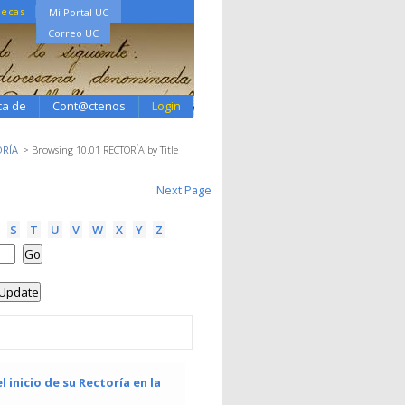
tecas
Mi Portal UC
Correo UC
ca de
Cont@ctenos
Login
ORÍA
Browsing 10.01 RECTORÍA by Title
Next Page
Next Page
S
T
U
V
W
X
Y
Z
 inicio de su Rectoría en la