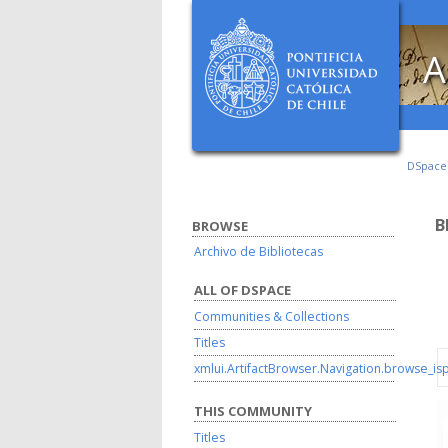
A
DSpac
B
BROWSE
Archivo de Bibliotecas
ALL OF DSPACE
Communities & Collections
Titles
xmlui.ArtifactBrowser.Navigation.browse_is
THIS COMMUNITY
Titles