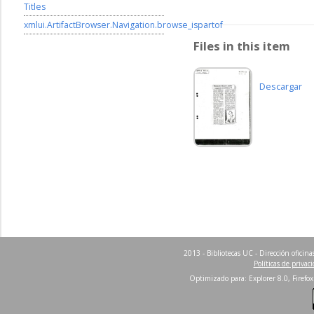
Titles
xmlui.ArtifactBrowser.Navigation.browse_ispartof
Files in this item
Descargar
2013 - Bibliotecas UC - Dirección ofici
Políticas de privac
Optimizado para: Explorer 8.0, Firefox