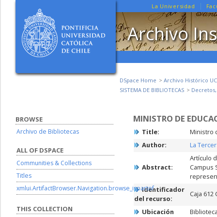
La Universidad
Fac
Archivo Ins
DSpace Home
Archivo Histórico UC
SISTEMA DE BIBLIOTECAS
Decretos,
MINISTRO DE EDUCAC
BROWSE
Archivo de Bibliotecas
Title:
Ministro 
Author:
La Tercer
ALL OF DSPACE
Artículo 
Communities & Collections
Abstract:
Campus Sa
Titles
represent
xmlui.ArtifactBrowser.Navigation.browse_ispartof
Identificador
Caja 612 
del recurso:
THIS COLLECTION
Ubicación
Bibliote