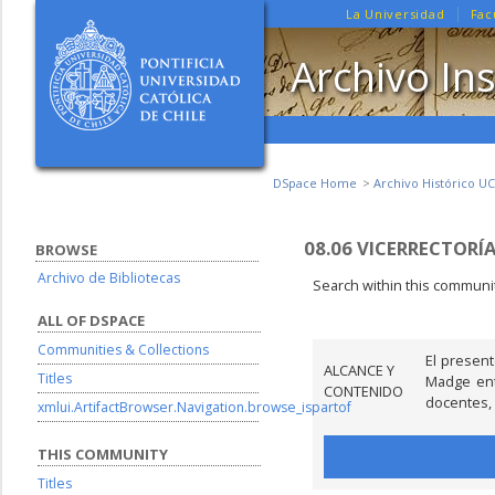
La Universidad
Fac
Archivo Ins
DSpace Home
Archivo Histórico UC
08.06 VICERRECTORÍ
BROWSE
Archivo de Bibliotecas
Search within this communit
ALL OF DSPACE
Communities & Collections
El presen
ALCANCE Y
Titles
Madge ent
CONTENIDO
docentes, 
xmlui.ArtifactBrowser.Navigation.browse_ispartof
THIS COMMUNITY
Titles