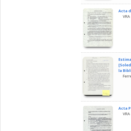
Acta d
VRA 
Estima
[Soled
la Bib
Ferr
Acta P
VRA 