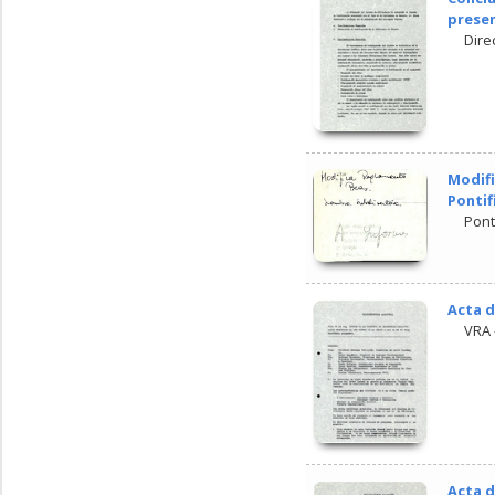
presen
Dire
Modifi
Pontif
Pont
Acta d
VRA 
Acta d