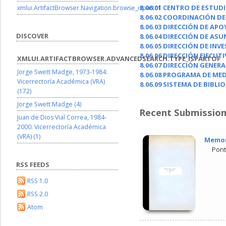
8.06.01 CENTRO DE ESTUD
xmlui.ArtifactBrowser.Navigation.browse_ispartof
8.06.02 COORDINACIÓN D
8.06.03 DIRECCIÓN DE AP
DISCOVER
8.06.04 DIRECCIÓN DE A
8.06.05 DIRECCIÓN DE INV
8.06.06 DIRECCIÓN EJECUT
XMLUI.ARTIFACTBROWSER.ADVANCEDSEARCH.TYPE_ISPARTOF
8.06.07 DIRECCIÓN GENER
Jorge Swett Madge, 1973-1984:
8.06.08 PROGRAMA DE ME
Vicerrectoría Académica (VRA)
8.06.09 SISTEMA DE BIBLI
(172)
Jorge Swett Madge (4)
Recent Submissio
Juan de Dios Vial Correa, 1984-
2000: Vicerrectoría Académica
(VRA) (1)
Memori
Pont
RSS FEEDS
RSS 1.0
RSS 2.0
Atom