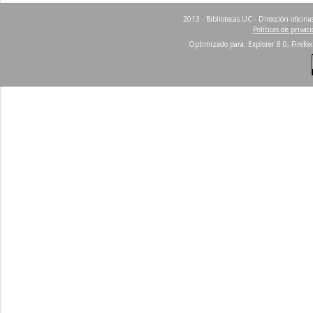
2013 - Bibliotecas UC - Dirección ofici
Políticas de privac
Optimizado para: Explorer 8.0, Firefox