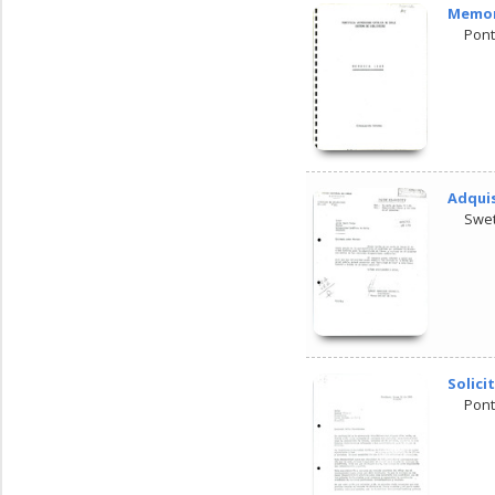
Memori
Pont
Adquis
Swet
Solici
Pont