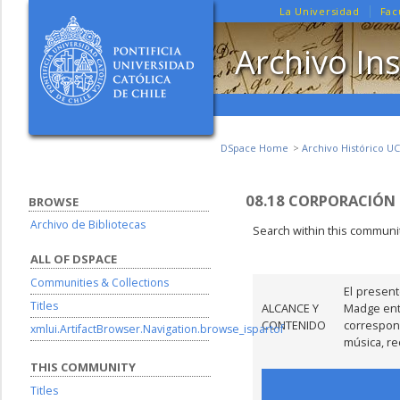
La Universidad
Fac
Archivo Ins
DSpace Home
Archivo Histórico UC
08.18 CORPORACIÓN 
BROWSE
Archivo de Bibliotecas
Search within this communit
ALL OF DSPACE
Communities & Collections
El presen
Titles
ALCANCE Y
Madge entr
CONTENIDO
correspon
xmlui.ArtifactBrowser.Navigation.browse_ispartof
música, re
THIS COMMUNITY
Titles