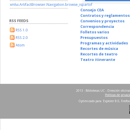
xmlui.ArtifactBrowser.Navigation.browse_ispartof
Consejo CEA
Contratos y reglamentos
RSS FEEDS
Convenios y proyectos
Correspondencia
RSS 1.0
Folletos varios
Presupuestos
RSS 2.0
Programas y actividades
Atom
Recortes de música
Recortes de teatro
Teatro itinerante
2013 - Bibliotecas UC - Dirección ofici
Políticas de privac
Optimizado para: Explorer 8.0, Firefox