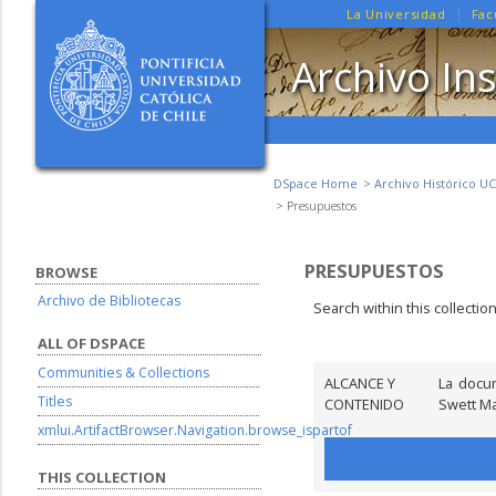
La Universidad
Fac
Archivo Ins
DSpace Home
Archivo Histórico UC
Presupuestos
PRESUPUESTOS
BROWSE
Archivo de Bibliotecas
Search within this collectio
ALL OF DSPACE
Communities & Collections
ALCANCE Y
La docum
Titles
CONTENIDO
Swett Ma
xmlui.ArtifactBrowser.Navigation.browse_ispartof
THIS COLLECTION