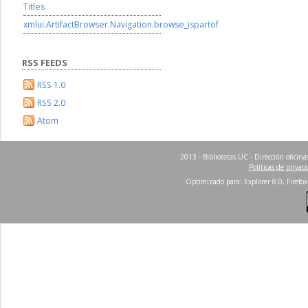
Titles
xmlui.ArtifactBrowser.Navigation.browse_ispartof
RSS FEEDS
RSS 1.0
RSS 2.0
Atom
2013 - Bibliotecas UC - Dirección ofici
Políticas de privac
Optimizado para: Explorer 8.0, Firefox