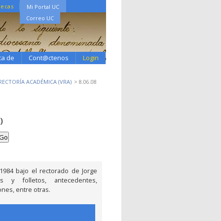
tecas
Mi Portal UC
Correo UC
ca de
Cont@ctenos
Login
RRECTORÍA ACADÉMICA (VRA)
8.06.08
)
984 bajo el rectorado de Jorge
s y folletos, antecedentes,
ones, entre otras.