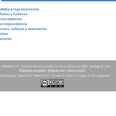
ctas y programaciones
partof
fiches y folletos
ntecedentes
orrespondencia
ursos, talleres y seminarios
ichas
uiones
- Bibliotecas UC - Dirección oficinas centrales: Av. Vicuña Mackenna 4860. Santiago de Chile.
Políticas de privacidad
|
Mapa del sitio
|
Acceso Intranet
imizado para: Explorer 8.0, Firefox 3.6.17, Chrome 10, Safari 4.1, Opera 11.10 o superiores