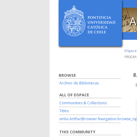
A
DSpac
PROGRA
8
BROWSE
Archivo de Bibliotecas
ALL OF DSPACE
Communities & Collections
Titles
xmlui.ArtifactBrowser.Navigation.browse_is
THIS COMMUNITY