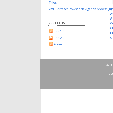
Titles
A
xmlui.ArtifactBrowser.Navigation.browse_is
A
A
RSS FEEDS
C
C
RSS 1.0
F
G
RSS 2.0
Atom
2013 
Opt