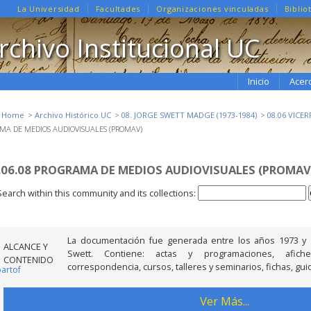
La Universidad
Facultades
Organizaciones vinculadas
Biblio
rchivo Institucional UC
Inicio
Acer
e Home
Archivo Histórico UC
08. JORGE SWETT MADGE (1973-1984)
08.06 VICE
MA DE MEDIOS AUDIOVISUALES (PROMAV)
.06.08 PROGRAMA DE MEDIOS AUDIOVISUALES (PROMAV
Search within this community and its collections:
La documentación fue generada entre los años 1973 y 1
ALCANCE Y
Swett. Contiene: actas y programaciones, afiche
CONTENIDO
correspondencia, cursos, talleres y seminarios, fichas, gui
partof
Ver Más...