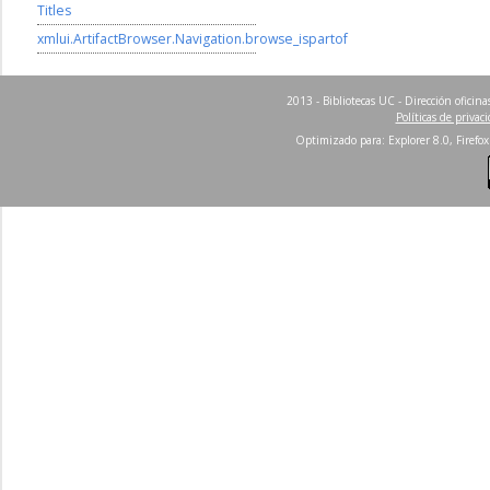
Titles
xmlui.ArtifactBrowser.Navigation.browse_ispartof
2013 - Bibliotecas UC - Dirección ofici
Políticas de privac
Optimizado para: Explorer 8.0, Firefox