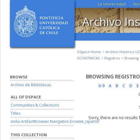
La Universidad
Fac
Archivo Ins
DSpace Home
Archivo Histórico UC
ECONÓMICAS
Registros
Browsing R
BROWSING REGISTROS
BROWSE
Archivo de Bibliotecas
0-9
A
B
C
D
E
ALL OF DSPACE
Communities & Collections
Titles
Sorry, there are no results 
xmlui.ArtifactBrowser.Navigation.browse_ispartof
THIS COLLECTION