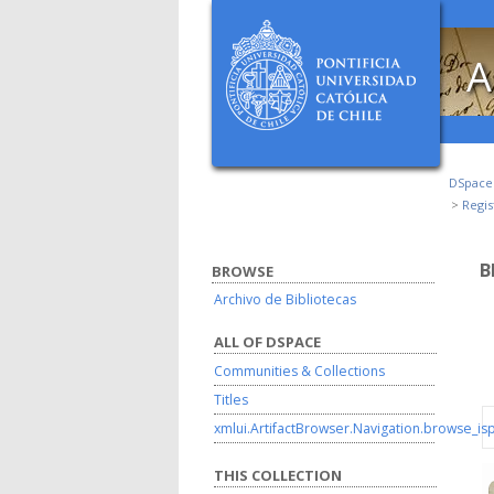
A
DSpac
Regis
B
BROWSE
Archivo de Bibliotecas
ALL OF DSPACE
Communities & Collections
Titles
xmlui.ArtifactBrowser.Navigation.browse_is
THIS COLLECTION