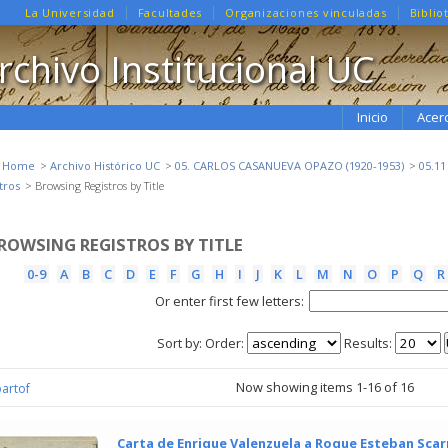
La Universidad
Facultades
Organizaciones vinculadas
Biblio
rchivo Institucional UC
Inicio
Acer
e Home
Archivo Histórico UC
05. CARLOS CASANUEVA OPAZO (1920-1953)
05.1
tros
Browsing Registros by Title
ROWSING REGISTROS BY TITLE
0-9
A
B
C
D
E
F
G
H
I
J
K
L
M
N
O
P
Q
R
Or enter first few letters:
Sort by:
Order:
Results:
Now showing items 1-16 of 16
partof
Carta de Enrique Valenzuela a Roque Esteban Scar