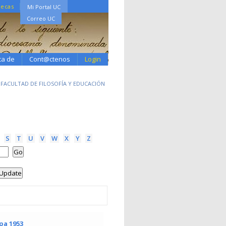
tecas
Mi Portal UC
Correo UC
ca de
Cont@ctenos
Login
1 FACULTAD DE FILOSOFÍA Y EDUCACIÓN
S
T
U
V
W
X
Y
Z
pa 1953