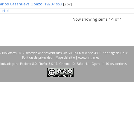
arlos Casanueva Opazo, 1920-1953
[267]
partof
Now showing items 1-1 of 1
- Bibliotecas UC - Dirección oficinas centrales: Av. Vicuña Mackenna 4860. Santiago de Chile.
Políticas de privacidad
|
Mapa del sitio
|
Acceso Intranet
imizado para: Explorer 8.0, Firefox 3.6.17, Chrome 10, Safari 4.1, Opera 11.10 o superiores