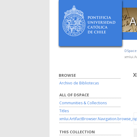
A
DSpac
xmlui.Ar
X
BROWSE
Archivo de Bibliotecas
ALL OF DSPACE
Communities & Collections
Titles
xmlui.ArtifactBrowser.Navigation.browse_is
THIS COLLECTION