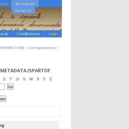
tecas
Mi Portal UC
Correo UC
ca de
Cont@ctenos
Login
3 PRORRECTORÍA
Correspondencia
.METADATA.ISPARTOF
S
T
U
V
W
X
Y
Z
ing