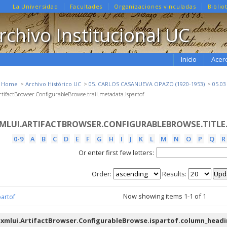
La Universidad
Facultades
Organizaciones vinculadas
Biblio
rchivo Institucional UC
Inicio
Acer
e Home
Archivo Histórico UC
05. CARLOS CASANUEVA OPAZO (1920-1953)
05.0
tifactBrowser.ConfigurableBrowse.trail.metadata.ispartof
MLUI.ARTIFACTBROWSER.CONFIGURABLEBROWSE.TITLE
0-9
A
B
C
D
E
F
G
H
I
J
K
L
M
N
O
P
Q
R
Or enter first few letters:
Order:
Results:
Now showing items 1-1 of 1
partof
xmlui.ArtifactBrowser.ConfigurableBrowse.ispartof.column_head