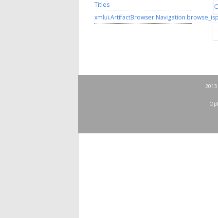
Titles
C
xmlui.ArtifactBrowser.Navigation.browse_is
2013 
Opt