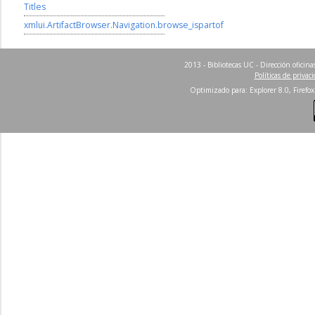
Titles
xmlui.ArtifactBrowser.Navigation.browse_ispartof
2013 - Bibliotecas UC - Dirección ofici
Políticas de privac
Optimizado para: Explorer 8.0, Firefox