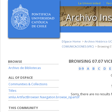
La Universidad
Fac
Archivo Ins
DSpace Home
Archivo Histórico UC
COMUNICACIONES (VRC)
Browsing 0
BROWSING 07.07 VIC
BROWSE
Archivo de Bibliotecas
0-9
A
B
C
D
E
ALL OF DSPACE
Communities & Collections
Titles
Sorry, there are no results 
xmlui.ArtifactBrowser.Navigation.browse_ispartof
THIS COMMUNITY