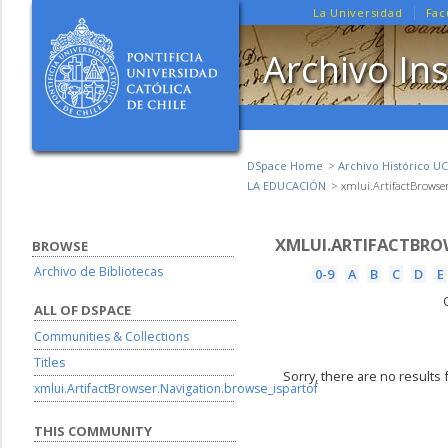
La Universidad
Fac
Archivo Ins
DSpace Home
Archivo Histórico UC
LA EDUCACIÓN
xmlui.ArtifactBrowser
XMLUI.ARTIFACTBRO
BROWSE
Archivo de Bibliotecas
0-9
A
B
C
D
E
ALL OF DSPACE
Communities & Collections
Titles
Sorry, there are no results 
xmlui.ArtifactBrowser.Navigation.browse_ispartof
THIS COMMUNITY