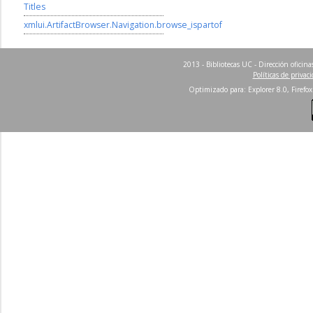
Titles
xmlui.ArtifactBrowser.Navigation.browse_ispartof
2013 - Bibliotecas UC - Dirección ofici
Políticas de privac
Optimizado para: Explorer 8.0, Firefox