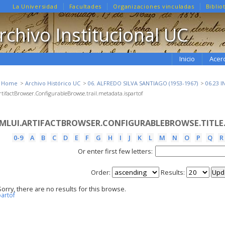
La Universidad
Facultades
Organizaciones vinculadas
Biblio
rchivo Institucional UC
Inicio
Acer
e Home
Archivo Histórico UC
06. ALFREDO SILVA SANTIAGO (1953-1967)
06.23 
tifactBrowser.ConfigurableBrowse.trail.metadata.ispartof
MLUI.ARTIFACTBROWSER.CONFIGURABLEBROWSE.TITLE
0-9
A
B
C
D
E
F
G
H
I
J
K
L
M
N
O
P
Q
R
Or enter first few letters:
Order:
Results:
Sorry, there are no results for this browse.
partof