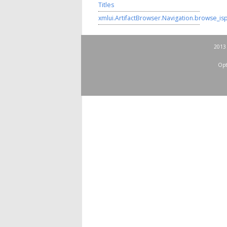
Titles
xmlui.ArtifactBrowser.Navigation.browse_is
2013 
Opt