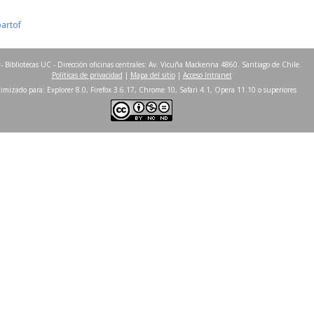
partof
- Bibliotecas UC - Dirección oficinas centrales: Av. Vicuña Mackenna 4860. Santiago de Chile.
Políticas de privacidad
|
Mapa del sitio
|
Acceso Intranet
imizado para: Explorer 8.0, Firefox 3.6.17, Chrome 10, Safari 4.1, Opera 11.10 o superiores