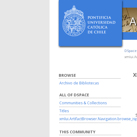
A
DSpac
xmlui.Ar
X
BROWSE
Archivo de Bibliotecas
ALL OF DSPACE
Communities & Collections
Titles
xmlui.ArtifactBrowser.Navigation.browse_is
THIS COMMUNITY