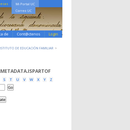
tecas
Mi Portal UC
Correo UC
ca de
Cont@ctenos
Login
INSTITUTO DE EDUCACIÓN FAMILIAR
.METADATA.ISPARTOF
S
T
U
V
W
X
Y
Z