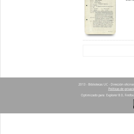
2013 - Bibliotecas UC - Dirección ofici
Políticas de privac
Optimizado para: Explorer 8.0, Firefox