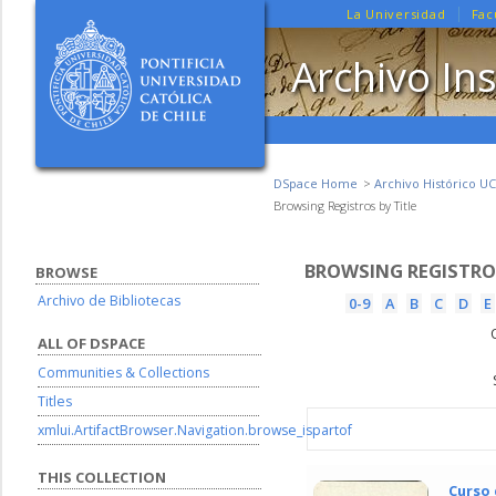
La Universidad
Fac
Archivo Ins
DSpace Home
Archivo Histórico UC
Browsing Registros by Title
BROWSING REGISTROS
BROWSE
Archivo de Bibliotecas
0-9
A
B
C
D
E
ALL OF DSPACE
Communities & Collections
Titles
xmlui.ArtifactBrowser.Navigation.browse_ispartof
THIS COLLECTION
Curso 