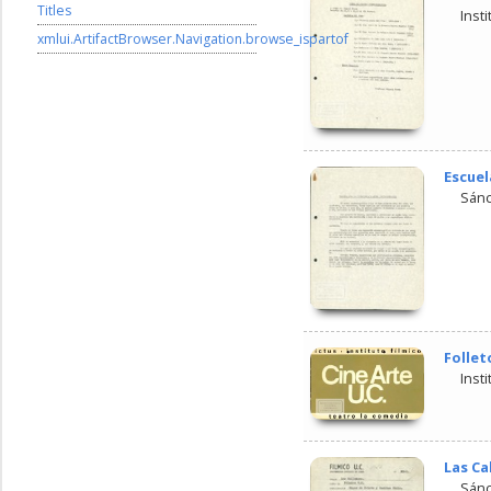
Titles
Insti
xmlui.ArtifactBrowser.Navigation.browse_ispartof
Escuel
Sánc
Follet
Insti
Las Ca
Sánc