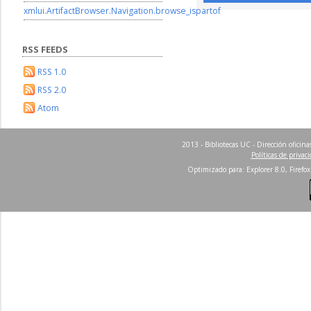
xmlui.ArtifactBrowser.Navigation.browse_ispartof
RSS FEEDS
RSS 1.0
RSS 2.0
Atom
2013 - Bibliotecas UC - Dirección ofici
Políticas de privac
Optimizado para: Explorer 8.0, Firefox