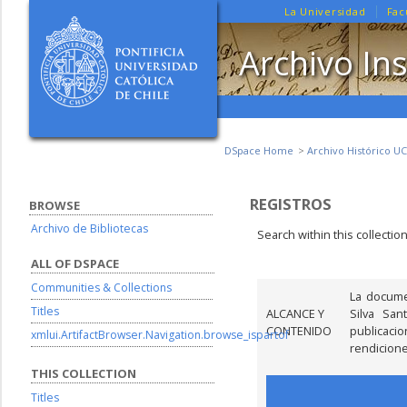
La Universidad
Fac
Archivo Ins
DSpace Home
Archivo Histórico UC
REGISTROS
BROWSE
Archivo de Bibliotecas
Search within this collectio
ALL OF DSPACE
Communities & Collections
La docume
Titles
ALCANCE Y
Silva San
CONTENIDO
publicaci
xmlui.ArtifactBrowser.Navigation.browse_ispartof
rendicione
THIS COLLECTION
Titles