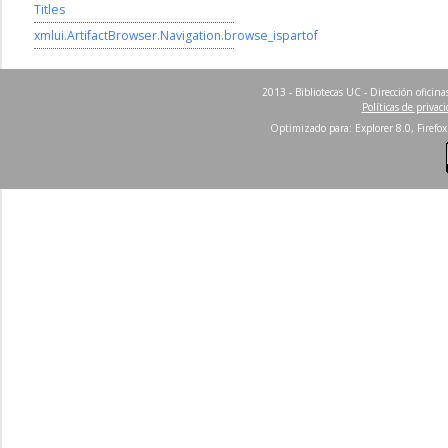
Titles
xmlui.ArtifactBrowser.Navigation.browse_ispartof
2013 - Bibliotecas UC - Dirección ofici
Políticas de privac
Optimizado para: Explorer 8.0, Firefox