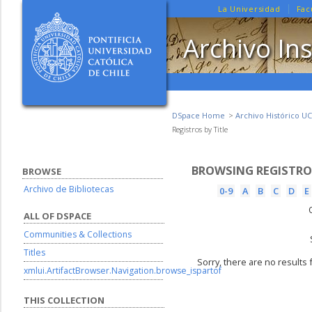
La Universidad
Fac
Archivo Ins
DSpace Home
Archivo Histórico UC
Registros by Title
BROWSING REGISTROS
BROWSE
Archivo de Bibliotecas
0-9
A
B
C
D
E
ALL OF DSPACE
Communities & Collections
Titles
Sorry, there are no results 
xmlui.ArtifactBrowser.Navigation.browse_ispartof
THIS COLLECTION