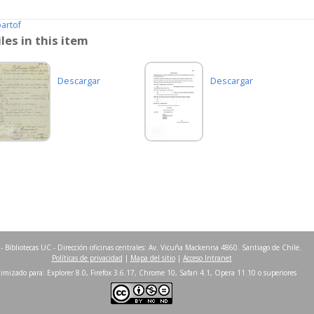
partof
iles in this item
Descargar
Descargar
- Bibliotecas UC - Dirección oficinas centrales: Av. Vicuña Mackenna 4860. Santiago de Chile.
Políticas de privacidad
|
Mapa del sitio
|
Acceso Intranet
imizado para: Explorer 8.0, Firefox 3.6.17, Chrome 10, Safari 4.1, Opera 11.10 o superiores