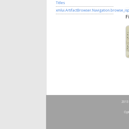
Titles
xmlui.ArtifactBrowser.Navigation.browse_is
F
2013 
Opt