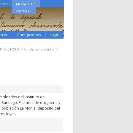
tecas
Mi Portal UC
Correo UC
ca de
Cont@ctenos
Login
01 RECTORÍA
Fundación de la UC
mpleados del Instituto de
 Santiago. Facturas de droguería y
 población La Monja, deposito del
res leyes.