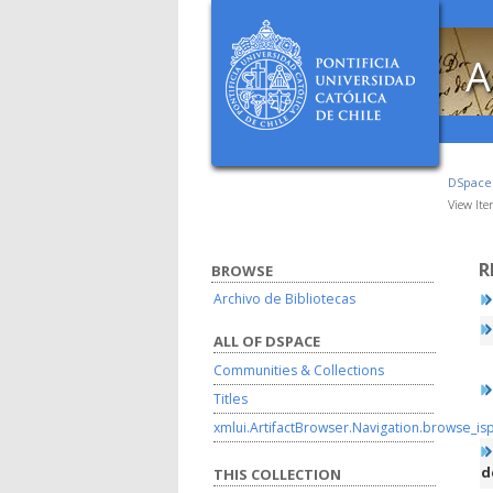
A
DSpac
View It
R
BROWSE
Archivo de Bibliotecas
ALL OF DSPACE
Communities & Collections
Titles
xmlui.ArtifactBrowser.Navigation.browse_is
d
THIS COLLECTION