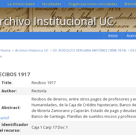
La Universidad
Facultades
Organizaciones vinculadas
Biblio
rchivo Institucional UC
Inicio
Acer
e Home
Archivo Histórico UC
03. RODOLFO VERGARA ANTÚNEZ (1898-1914)
03.
em
ECIBOS 1917
Title:
Recibos 1917
Author:
Rectoría
Recibos de dineros, entre otros pagos de profesores y e
Humanidades, de la Caja de Crédito hipotecario, Banco de
Abstract:
de librería Zamorano y Caperán. Estado de pago y deudas
Banco de Santiago. Planillas de sueldos mozos y profeso
partof
Identificador
Caja 1 Carp 17 Doc 1
el recurso: