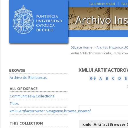
La Universidad
Fac
Archivo Ins
DSpace Home
Archivo Histórico UC
xmlui.ArtifactBrowser.ConfigurableBrows
XMLUI.ARTIFACTBRO
BROWSE
Archivo de Bibliotecas
0-9
A
B
C
D
E
ALL OF DSPACE
Communities & Collections
Titles
xmlui.ArtifactBrowser.Navigation.browse_ispartof
THIS COLLECTION
xmlui.ArtifactBrowser.