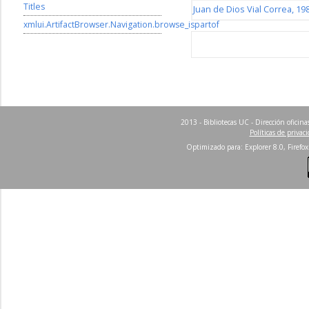
Titles
Juan de Dios Vial Correa, 19
xmlui.ArtifactBrowser.Navigation.browse_ispartof
2013 - Bibliotecas UC - Dirección ofici
Políticas de privac
Optimizado para: Explorer 8.0, Firefox