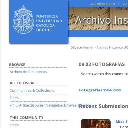
La Universidad
Fac
Archivo Ins
DSpace Home
Archivo Histórico UC
09.02 FOTOGRAFÍAS
BROWSE
Archivo de Bibliotecas
Search within this communit
ALL OF DSPACE
Fotografías 1984-2000
Communities & Collections
Titles
Recent Submissio
xmlui.ArtifactBrowser.Navigation.browse_ispartof
THIS COMMUNITY
Misa S
Titles
Pont