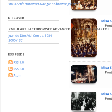
xmlui.ArtifactBrowser.Navigation.browse_ispartof
DISCOVER
Misa S
Pont
XMLUI.ARTIFACTBROWSER.ADVANCEDSEARCH.TYPE_ISPARTOF
Juan de Dios Vial Correa, 1984-
2000 (135)
RSS FEEDS
RSS 1.0
Misa S
RSS 2.0
Pont
Atom
Misa S
Pont