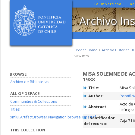
La Universidad
Fac
Archivo Ins
DSpace Home
Archivo Histórico UC
View Item
MISA SOLEMNE DE AC
BROWSE
1988
Archivo de Bibliotecas
Title:
Misa Sol
ALL OF DSPACE
Author:
Pontific
Communities & Collections
Acto de 
Abstract:
Titles
Litúrgic
xmlui.ArtifactBrowser.Navigation.browse_ispartof
Identificador
Caja 7 Li
del recurso:
THIS COLLECTION