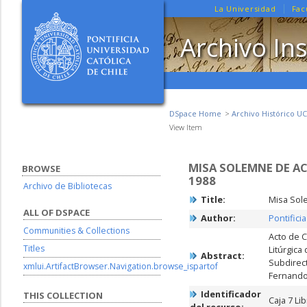
La Universidad
Fac
Archivo Ins
DSpace Home
Archivo Histórico UC
View Item
MISA SOLEMNE DE AC
BROWSE
1988
Archivo de Bibliotecas
Title:
Misa Sole
ALL OF DSPACE
Author:
Pontifici
Communities & Collections
Acto de 
Titles
Litúrgica
Abstract:
Subdirect
xmlui.ArtifactBrowser.Navigation.browse_ispartof
Fernando
Identificador
THIS COLLECTION
Caja 7 Li