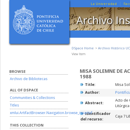
La Universidad
Fac
Archivo Ins
DSpace Home
Archivo Histórico UC
View Item
MISA SOLEMNE DE AC
BROWSE
1988
Archivo de Bibliotecas
Title:
Misa Sol
ALL OF DSPACE
Author:
Pontific
Communities & Collections
Acto de 
Abstract:
Titles
Litúrgic
xmlui.ArtifactBrowser.Navigation.browse_ispartof
Identificador
Caja 7 Li
del recurso:
THIS COLLECTION