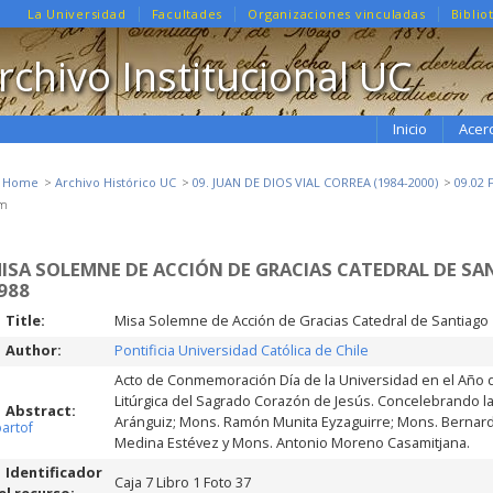
La Universidad
Facultades
Organizaciones vinculadas
Biblio
rchivo Institucional UC
Inicio
Acer
e Home
Archivo Histórico UC
09. JUAN DE DIOS VIAL CORREA (1984-2000)
09.02
em
ISA SOLEMNE DE ACCIÓN DE GRACIAS CATEDRAL DE SAN
988
Title:
Misa Solemne de Acción de Gracias Catedral de Santiago 
Author:
Pontificia Universidad Católica de Chile
Acto de Conmemoración Día de la Universidad en el Año 
Litúrgica del Sagrado Corazón de Jesús. Concelebrando la 
Abstract:
Aránguiz; Mons. Ramón Munita Eyzaguirre; Mons. Bernardi
partof
Medina Estévez y Mons. Antonio Moreno Casamitjana.
Identificador
Caja 7 Libro 1 Foto 37