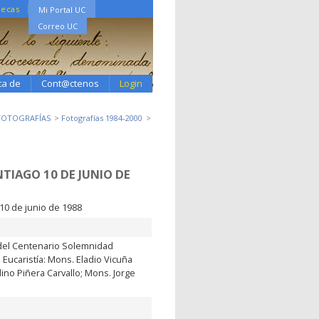
tecas
Mi Portal UC
Correo UC
ca de
Cont@ctenos
Login
 FOTOGRAFÍAS
Fotografías 1984-2000
TIAGO 10 DE JUNIO DE
10 de junio de 1988
del Centenario Solemnidad
Eucaristía: Mons. Eladio Vicuña
no Piñera Carvallo; Mons. Jorge