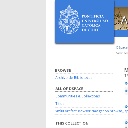
A
DSpac
View It
M
BROWSE
1
Archivo de Bibliotecas
ALL OF DSPACE
Communities & Collections
Titles
xmlui.ArtifactBrowser.Navigation.browse_is
THIS COLLECTION