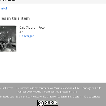
el recurso:
partof
iles in this item
Caja 7 Libro 1 Foto
37
Descargar
- Bibliotecas UC - Dirección oficinas centrales: Av. Vicuña Mackenna 4860. Santiago de Chile.
Políticas de privacidad
|
Mapa del sitio
|
Acceso Intranet
imizado para: Explorer 8.0, Firefox 3.6.17, Chrome 10, Safari 4.1, Opera 11.10 o superiores