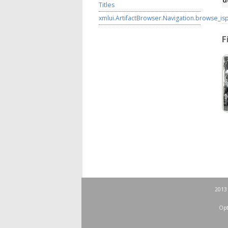
d
Titles
xmlui.ArtifactBrowser.Navigation.browse_is
F
2013 
Opt