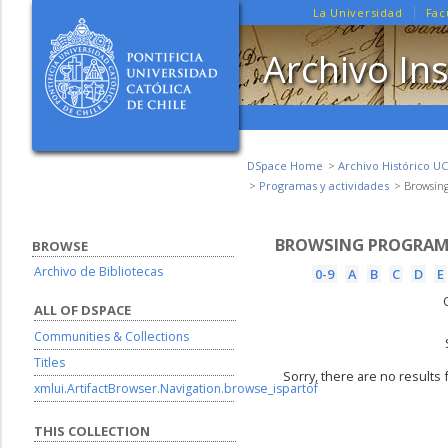
La Universidad
Fac
Archivo Ins
DSpace Home
Archivo Histórico UC
Programas y actividades
Browsing
BROWSING PROGRAMAS
BROWSE
Archivo de Bibliotecas
0-9
A
B
C
D
E
ALL OF DSPACE
Communities & Collections
Titles
Sorry, there are no results 
xmlui.ArtifactBrowser.Navigation.browse_ispartof
THIS COLLECTION