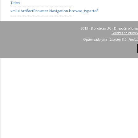
Titles
xmlui.ArtifactBrowser.Navigation.browse_ispartof
2013 - Bibliotecas UC - Dirección ofici
Políticas de privac
Optimizado para: Explorer 8.0, Firefox